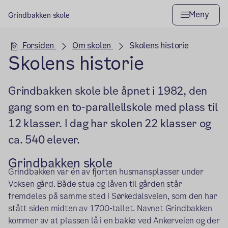
Meny
Grindbakken skole
Hovedseksjon
Forsiden
Om skolen
Skolens historie
Skolens historie
Grindbakken skole ble åpnet i 1982, den
gang som en to-parallellskole med plass til
12 klasser. I dag har skolen 22 klasser og
ca. 540 elever.
Grindbakken skole
Grindbakken var én av fjorten husmansplasser under
Voksen gård. Både stua og låven til gården står
fremdeles på samme sted i Sørkedalsveien,
som den har
stått siden midten av 1700-tallet. Navnet Grindbakken
kommer av at plassen lå i en bakke ved Ankerveien og der