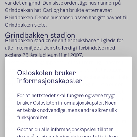
var det en grind. Den siste ordentlige husmannen på
Grindbakken het Carl og han brukte etternavnet
Grindbakken. Denne husmansplassen har gitt navnet til
Grindbakken skole.
Grindbakken stadion
Grindbakken stadion er en flerbruksbane til glede for
alle i nærmiljøet. Den sto ferdig i forbindelse med
skolens 25-års jubileum i juni 2007.
Takket være en gruppe foreldres utrettelige innsats i
samarbeid med skolen, ble dette prosjektet realisert.
Osloskolen bruker
Grindbakken stadion brukes av alle skolens elever i hele
informasjonskapsler
skole og AKS-tiden. Flere ettermiddager i uken er det
fotballtrening for elever fra 1.–4./5. trinn i regi av det
For at nettstedet skal fungere og være trygt,
lokale idrettslaget TRY. Ellers brukes banen av de som
bruker Osloskolen informasjonskapsler. Noen
ønsker, også i helgene.
er teknisk nødvendige, mens andre sikrer ulik
Hvert år arrangerer skolen fotballturnering for 5.–7.
funksjonalitet.
trinn med finalekamper med hele skolen som publikum.
Pokaler for beste jente- og guttelag deles ut.
Godtar du alle informasjonskapsler, tillater
du også at vi samler inn data om statistikk og