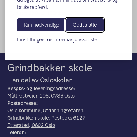
brukeradferd.
Publisert:
23.04.2015
Endret:
22.04.2026
Kun nødvendige
Godta alle
Innstillinger for informasjonskapsler
Grindbakken skole
– en del av Osloskolen
Besøks- og leveringsadresse:
Måltrostveien 106, 0786 Oslo
Postadresse:
Oslo kommune, Utdanningsetaten.
Grindbakken skole. Postboks 6127
Etterstad, 0602 Oslo
Telefon: