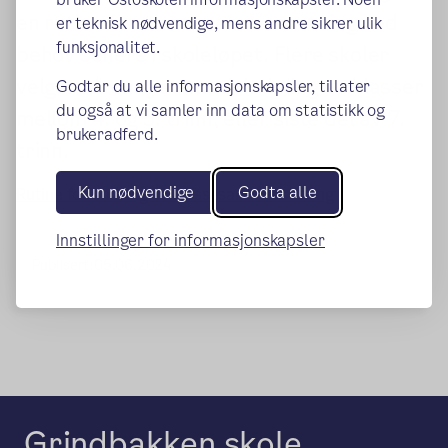
en rutine for klassesammensetning ved
er teknisk nødvendige, mens andre sikrer ulik
funksjonalitet.
behov senere i skoleløpet. Flere skoler
velger nå en systematisk deling av klasser
Godtar du alle informasjonskapsler, tillater
du også at vi samler inn data om statistikk og
mellom 4. og 5. trinn, eller siste del av 7.
brukeradferd.
trinn.
Kun nødvendige
Godta alle
Rutine for endring av klassesammensetning
Innstillinger for informasjonskapsler
Publisert:
05.06.2024
Grindbakken skole