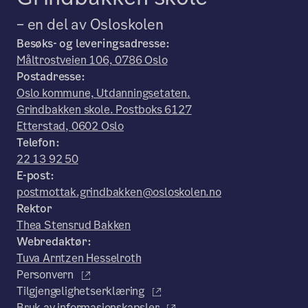
– en del av Osloskolen
Besøks- og leveringsadresse:
Måltrostveien 106, 0786 Oslo
Postadresse:
Oslo kommune, Utdanningsetaten.
Grindbakken skole. Postboks 6127
Etterstad, 0602 Oslo
Telefon:
22 13 92 50
E-post:
postmottak.grindbakken@osloskolen.no
Rektor
Thea Stensrud Bakken
Webredaktør:
Tuva Arntzen Hesselroth
Personvern
Tilgjengelighetserklæring
Bruk av informasjonskapsler