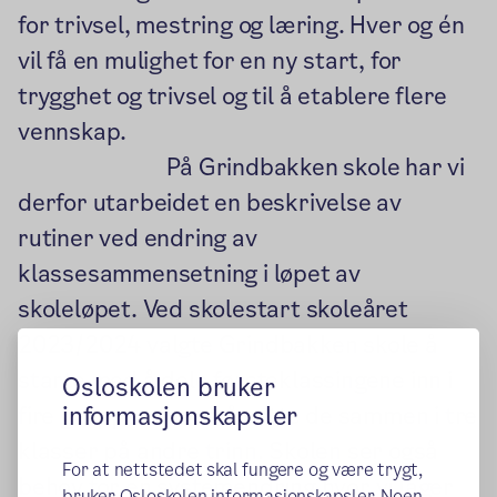
for trivsel, mestring og læring. Hver og én
vil få en mulighet for en ny start, for
trygghet og trivsel og til å etablere flere
vennskap.
På Grindbakken skole har vi
derfor utarbeidet en beskrivelse av
rutiner ved endring av
klassesammensetning i løpet av
skoleløpet. Ved skolestart skoleåret
2023/2024 valgte Grindbakken skole å
starte med å dele førsteklassingene inn i
Osloskolen bruker
informasjonskapsler
fire grupper, for så å sette de sammen i tre
klasser på andre trinn. Skolen ser også
For at nettstedet skal fungere og være trygt,
behov for en systemendring hvor vi lager
bruker Osloskolen informasjonskapsler. Noen