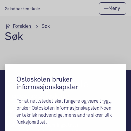
Meny
Grindbakken skole
Hovedseksjon
Forsiden
Søk
Søk
Osloskolen bruker
Grindbakken skole
informasjonskapsler
– en del av Osloskolen
For at nettstedet skal fungere og være trygt,
Besøks- og leveringsadresse:
bruker Osloskolen informasjonskapsler. Noen
Måltrostveien 106, 0786 Oslo
er teknisk nødvendige, mens andre sikrer ulik
Postadresse:
funksjonalitet.
Oslo kommune, Utdanningsetaten.