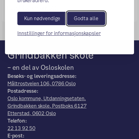
brukeradferd.
Ledelse og ansatte
Kun nødvendige
Godta alle
Innstillinger for informasjonskapsler
Grindbakken skole
– en del av Osloskolen
Besøks- og leveringsadresse:
Måltrostveien 106, 0786 Oslo
Postadresse:
Oslo kommune, Utdanningsetaten.
Grindbakken skole. Postboks 6127
Etterstad, 0602 Oslo
Telefon:
22 13 92 50
E-post: