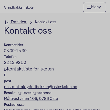
Meny
Grindbakken skole
Hovedseksjon
Forsiden
Kontakt oss
Kontakt oss
Kontortider
08.00-15.30
Telefon
22 13 92 50
Kontaktliste for skolen
E-
post
postmottak.grindbakken@osloskolen.no
Besøks- og leveringsadresse
Måltrostveien 106, 0786 Oslo
Postadresse