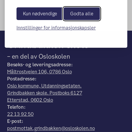
Kun nødvendige
Godta alle
Innstillinger for informasjonskapsler
Grindbakken skole
– en del av Osloskolen
Besøks- og leveringsadresse:
Måltrostveien 106, 0786 Oslo
Postadresse:
Oslo kommune, Utdanningsetaten.
Grindbakken skole. Postboks 6127
Etterstad, 0602 Oslo
Telefon:
22 13 92 50
E-post:
postmottak.grindbakken@osloskolen.no