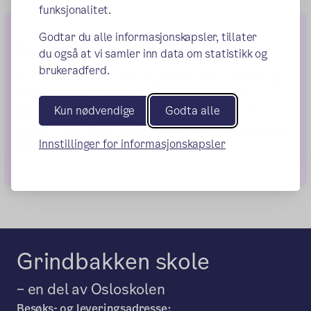
funksjonalitet.
Godtar du alle informasjonskapsler, tillater
Ferie og fridager
du også at vi samler inn data om statistikk og
brukeradferd.
Skoleåret består av 190 dager. Det vil si at elever og
foresatte har 175 dager til ferier og andre ikke
Kun nødvendige
Godta alle
læringsrettede aktiviteter. Til venstre kan du lese
regler for permisjon utenom skoleferier og fridager, og
Innstillinger for informasjonskapsler
laste ned søknadskjema for permisjon.
Grindbakken skole
– en del av Osloskolen
Besøks- og leveringsadresse: