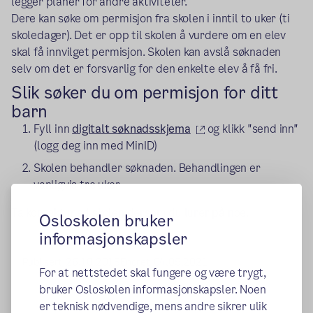
legger planer for andre aktiviteter.
Dere kan søke om permisjon fra skolen i inntil to uker (ti
skoledager). Det er opp til skolen å vurdere om en elev
skal få innvilget permisjon. Skolen kan avslå søknaden
selv om det er forsvarlig for den enkelte elev å få fri.
Slik søker du om permisjon for ditt
barn
(ekstern lenke)
Fyll inn
digitalt søknadsskjema
og klikk "send inn"
(logg deg inn med MinID)
Skolen behandler søknaden. Behandlingen er
vanligvis tre uker
Ta kontakt med skolen dersom du lurer på noe.
Osloskolen bruker
informasjonskapsler
Publisert:
26.10.2018
Endret:
04.05.2021
For at nettstedet skal fungere og være trygt,
bruker Osloskolen informasjonskapsler. Noen
er teknisk nødvendige, mens andre sikrer ulik