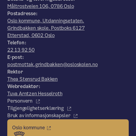
Måltrostveien 106, 0786 Oslo
Postadresse:
Oslo kommune, Utdanningsetaten.
Grindbakken skole. Postboks 6127
Etterstad, 0602 Oslo
Telefon:
22 13 92 50
E-post:
postmottak.grindbakken@osloskolen.no
Rektor
Thea Stensrud Bakken
Webredaktør:
Tuva Arntzen Hesselroth
Personvern
Tilgjengelighetserklæring
Bruk av informasjonskapsler
Oslo kommune