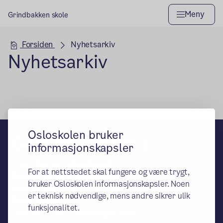
Meny
Grindbakken skole
Hovedseksjon
Forsiden
Nyhetsarkiv
Nyhetsarkiv
Osloskolen bruker
Grindbakken skole
informasjonskapsler
– en del av Osloskolen
For at nettstedet skal fungere og være trygt,
Besøks- og leveringsadresse:
bruker Osloskolen informasjonskapsler. Noen
Måltrostveien 106, 0786 Oslo
er teknisk nødvendige, mens andre sikrer ulik
Postadresse:
funksjonalitet.
Oslo kommune, Utdanningsetaten.