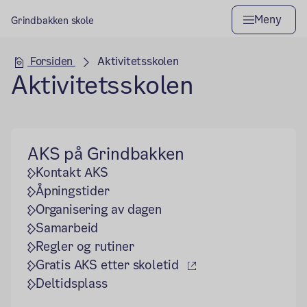
Meny
Grindbakken skole
Hovedseksjon
Forsiden
Aktivitetsskolen
Aktivitetsskolen
AKS på Grindbakken
Kontakt AKS
Åpningstider
Organisering av dagen
Samarbeid
Regler og rutiner
(ekstern lenke)
Gratis AKS etter skoletid
Deltidsplass