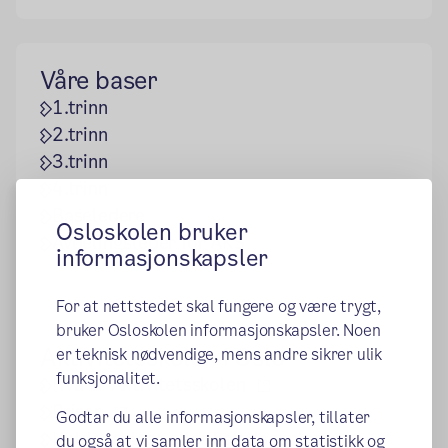
Våre baser
1.trinn
2.trinn
3.trinn
4.trinn
Baseledere
Osloskolen bruker
Avdelingsleder for AKS
informasjonskapsler
For at nettstedet skal fungere og være trygt,
bruker Osloskolen informasjonskapsler. Noen
Aktivitetsskolen i Oslo
er teknisk nødvendige, mens andre sikrer ulik
funksjonalitet.
(ekstern lenke)
Hva er Aktivitetsskolen
(ekstern lenke)
Priser
Godtar du alle informasjonskapsler, tillater
(ekstern le
Heldagsplass eller halvdagsplass
du også at vi samler inn data om statistikk og