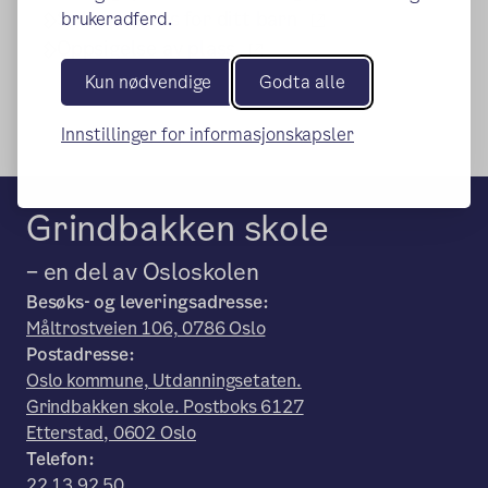
(ekstern lenke)
Søk om plass for ditt barn
brukeradferd.
(ekstern lenke)
Oppsigelse av plass
Kun nødvendige
Godta alle
Innstillinger for informasjonskapsler
Grindbakken skole
– en del av Osloskolen
Besøks- og leveringsadresse:
Måltrostveien 106, 0786 Oslo
Postadresse:
Oslo kommune, Utdanningsetaten.
Grindbakken skole. Postboks 6127
Etterstad, 0602 Oslo
Telefon:
22 13 92 50