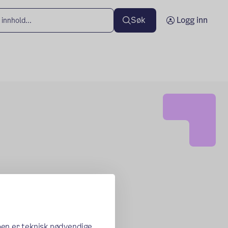
Søk
Logg inn
oen er teknisk nødvendige,