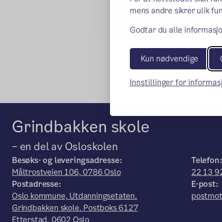
mens andre sikrer ulik fun
Godtar du alle informasjo
Kun nødvendige
Innstillinger for informa
Grindbakken skole
– en del av Osloskolen
Besøks- og leveringsadresse:
Telefon
Måltrostveien 106, 0786 Oslo
22 13 9
Postadresse:
E-post:
Oslo kommune, Utdanningsetaten.
postmot
Grindbakken skole. Postboks 6127
Etterstad, 0602 Oslo