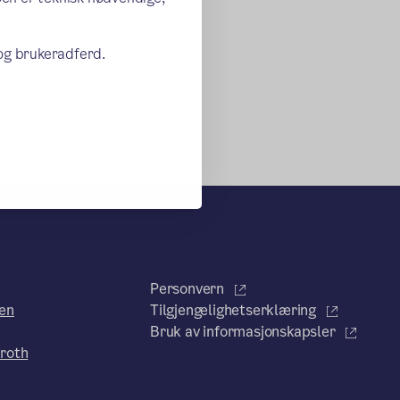
 og brukeradferd.
Personvern
en
Tilgjengelighetserklæring
Bruk av informasjonskapsler
roth