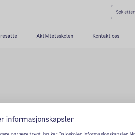
oresatte
Aktivitetsskolen
Kontakt oss
er informasjonskapsler
ngere og være trygt, bruker Osloskolen informasjonskapsler. N